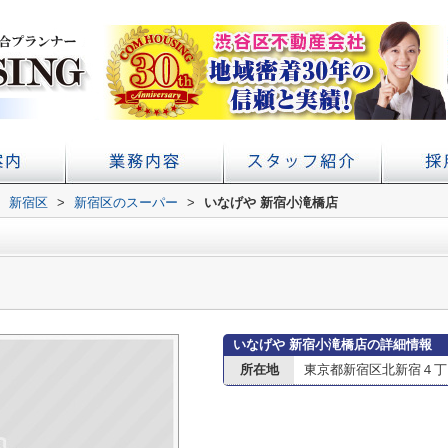
アクセス
概要
新宿区
>
新宿区のスーパー
初台の賃貸 不動産売買ならコムハウジング
賃貸経営・管理業務サポート
学校提携・学生賃貸仲介
>
いなげや 新宿小滝橋店
いなげや 新宿小滝橋店の詳細情報
所在地
東京都新宿区北新宿４丁目