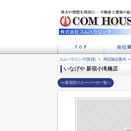
コムハウジング(賃貸)
>
周辺施設案内
店舗への
会社
>
いなげや 新宿小滝橋店
<<新宿区のスーパーの一覧へ