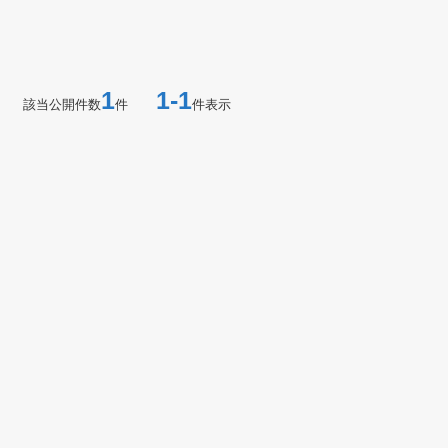
1
1-1
該当公開件数
件
件表示