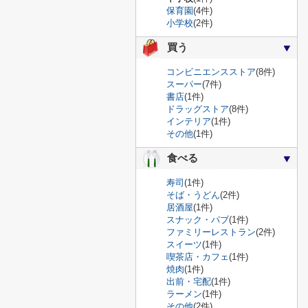
保育園
(4件)
小学校
(2件)
買う
コンビニエンスストア
(8件)
スーパー
(7件)
書店
(1件)
ドラッグストア
(8件)
インテリア
(1件)
その他
(1件)
食べる
寿司
(1件)
そば・うどん
(2件)
居酒屋
(1件)
スナック・パブ
(1件)
ファミリーレストラン
(2件)
スイーツ
(1件)
喫茶店・カフェ
(1件)
焼肉
(1件)
出前・宅配
(1件)
ラーメン
(1件)
その他
(2件)