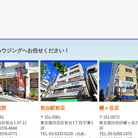
ハウジングへお任せください！
業部
初台駅前店
幡ヶ谷店
61
〒151-0061
〒151-0072
初台1-37-11
東京都渋谷区初台1丁目37番1
東京都渋谷区幡ヶ谷2
376-4694
2F
2F
376-0771
TEL:03-5333-0120
TEL:03-5350-1475
（代表）