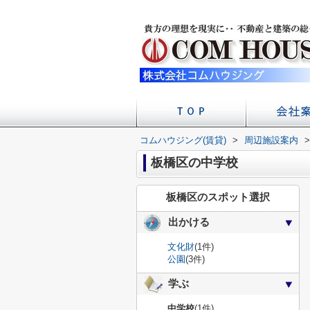
コムハウジング(賃貸)
>
周辺施設案内
店舗への
会社
>
板橋区の中学校
板橋区のスポット選択
出かける
文化財
(1件)
公園
(3件)
学ぶ
中学校
(1件)