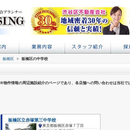
アクセス
概要
板橋区
>
板橋区の中学校
初台の賃貸 不動産売買ならコムハウジング
賃貸経営・管理業務サポート
学校提携・学生賃貸仲介
※物件情報の周辺施設紹介のページであり、各店舗への問い合わせは当社で
板橋区立赤塚第三中学校
東京都板橋区赤塚７丁目