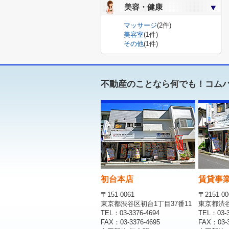
美容・健康
マッサージ
(2件)
美容室
(1件)
その他
(1件)
不動産のことなら何でも！コム
初台本店
賃貸事
〒151-0061
〒2151-00
東京都渋谷区初台1丁目37番11
東京都渋谷区
TEL：03-3376-4694
TEL：03-3
FAX：03-3376-4695
FAX：03-3