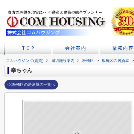
コムハウジング(賃貸)
>
周辺施設案内
店舗へのアクセス
会社概要
>
板橋区
>
板橋区の居酒屋
初台の賃貸 不
賃貸経
学校
>
幸ちゃん
<<板橋区の居酒屋の一覧へ