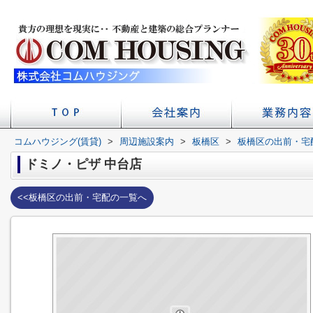
コムハウジング(賃貸)
>
周辺施設案内
店舗へのアクセス
会社概要
>
板橋区
>
板橋区の出前・宅
初台の賃貸 不
賃貸経
学校
ドミノ・ピザ 中台店
<<板橋区の出前・宅配の一覧へ