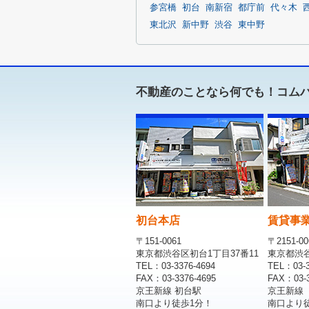
参宮橋
初台
南新宿
都庁前
代々木
東北沢
新中野
渋谷
東中野
不動産のことなら何でも！コム
初台本店
賃貸事
〒151-0061
〒2151-00
東京都渋谷区初台1丁目37番11
東京都渋谷区
TEL：03-3376-4694
TEL：03-3
FAX：03-3376-4695
FAX：03-3
京王新線 初台駅
京王新線
南口より徒歩1分！
南口より