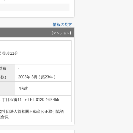
情報の見方
【マンション】
 徒歩21分
益費
-
年数）
2003年 3月 ( 築23年 )
7階建
丁目37番11
TEL:0120-469-455
益社団法人首都圏不動産公正取引協議
組合員