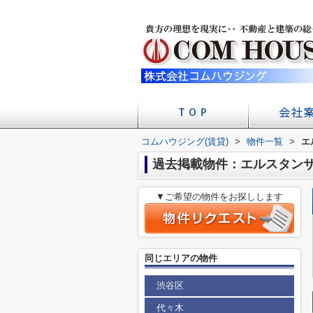
コムハウジング(賃貸)
>
物件一覧
店舗への
会社
>
エ
過去掲載物件：エルスタン
▼ご希望の物件をお探しします
同じエリアの物件
渋谷区
代々木