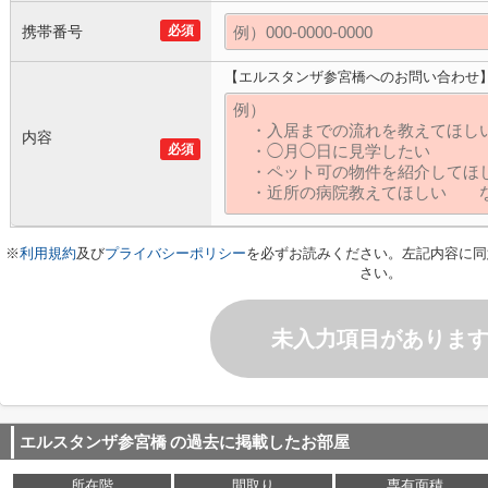
携帯番号
必須
【エルスタンザ参宮橋へのお問い合わせ
内容
必須
※
利用規約
及び
プライバシーポリシー
を必ずお読みください。左記内容に同
さい。
未入力項目がありま
エルスタンザ参宮橋
の過去に掲載したお部屋
所在階
間取り
専有面積