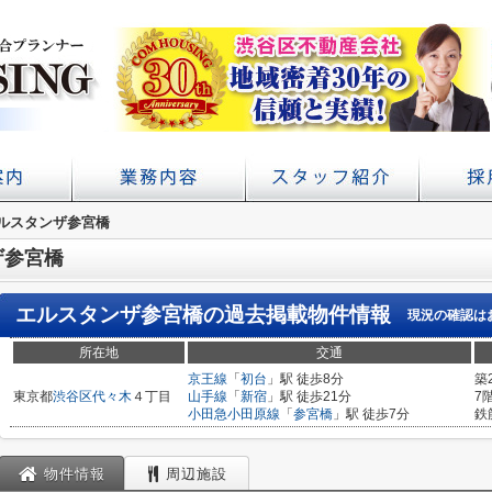
アクセス
概要
ルスタンザ参宮橋
初台の賃貸 不動産売買ならコムハウジング
賃貸経営・管理業務サポート
学校提携・学生賃貸仲介
ザ参宮橋
エルスタンザ参宮橋
の過去掲載物件情報
現況の確認は
所在地
交通
京王線
「
初台
」駅 徒歩8分
築
東京都
渋谷区
代々木
４丁目
山手線
「
新宿
」駅 徒歩21分
7
小田急小田原線
「
参宮橋
」駅 徒歩7分
鉄
物件情報
周辺施設