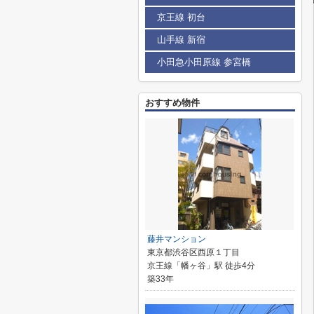
京王線 初台
山手線 新宿
小田急小田原線 参宮橋
おすすめ物件
藤井マンション
東京都渋谷区西原１丁目
京王線「幡ヶ谷」駅 徒歩4分
築33年