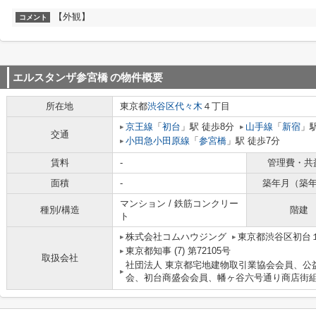
【外観】
コメント
エルスタンザ参宮橋
の物件概要
所在地
東京都
渋谷区
代々木
４丁目
京王線
「
初台
」駅 徒歩8分
山手線
「
新宿
」駅
交通
小田急小田原線
「
参宮橋
」駅 徒歩7分
賃料
-
管理費・共
面積
-
築年月（築
マンション / 鉄筋コンクリー
種別/構造
階建
ト
株式会社コムハウジング
東京都渋谷区初台１
東京都知事 (7) 第72105号
取扱会社
社団法人 東京都宅地建物取引業協会会員、公
会、初台商盛会会員、幡ヶ谷六号通り商店街