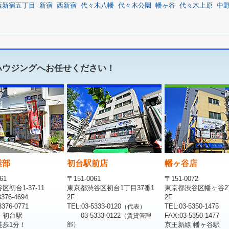
西新宿五丁目
新宿
西新宿
代々木八幡
代々木公園
幡ヶ谷
代々木上原
中
ハウジングへお任せください！
業部
初台駅前店
幡ヶ谷店
61
〒151-0061
〒151-0072
初台1-37-11
東京都渋谷区初台1丁目37番1
東京都渋谷区幡ヶ谷2
376-4694
2F
2F
376-0771
TEL:03-5333-0120
TEL:03-5350-1475
（代表）
 初台駅
03-5333-0122
FAX:03-5350-1477
（賃貸管理
徒歩1分！
部）
京王新線 幡ヶ谷駅