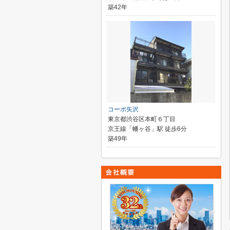
築42年
コーポ矢沢
東京都渋谷区本町６丁目
京王線「幡ヶ谷」駅 徒歩6分
築49年