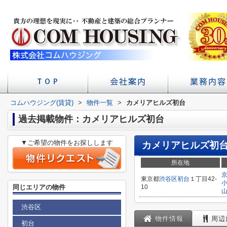
コムハウジング(賃貸)
>
物件一覧
店舗へのアクセス
会社概要
>
カメリアヒルズ初台
初台の賃貸 不
賃貸経
学校
過去掲載物件：カメリアヒルズ初台
▼ご希望の物件をお探しします
カメリアヒルズ初
所在地
東京都
渋谷区
初台
１丁目42-
同じエリアの物件
10
渋谷区
物件情報
周辺
初台