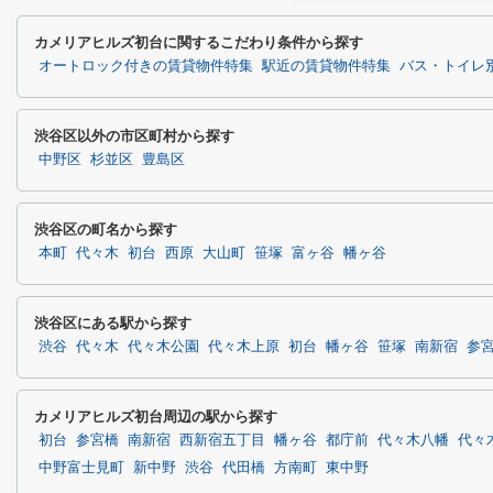
カメリアヒルズ初台に関するこだわり条件から探す
オートロック付きの賃貸物件特集
駅近の賃貸物件特集
バス・トイレ
渋谷区以外の市区町村から探す
中野区
杉並区
豊島区
渋谷区の町名から探す
本町
代々木
初台
西原
大山町
笹塚
富ヶ谷
幡ヶ谷
渋谷区にある駅から探す
渋谷
代々木
代々木公園
代々木上原
初台
幡ヶ谷
笹塚
南新宿
参
カメリアヒルズ初台周辺の駅から探す
初台
参宮橋
南新宿
西新宿五丁目
幡ヶ谷
都庁前
代々木八幡
代々
中野富士見町
新中野
渋谷
代田橋
方南町
東中野