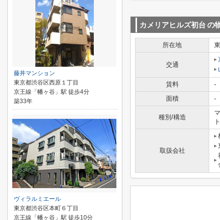
カメリアヒルズ初台
の
所在地
交通
藤井マンション
東京都渋谷区西原１丁目
賃料
-
京王線「幡ヶ谷」駅 徒歩4分
面積
-
築33年
マ
種別/構造
取扱会社
ヴィラルミエール
東京都渋谷区本町６丁目
京王線「幡ヶ谷」駅 徒歩10分