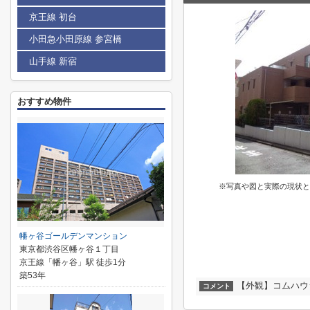
京王線 初台
小田急小田原線 参宮橋
山手線 新宿
おすすめ物件
※写真や図と実際の現状と
幡ヶ谷ゴールデンマンション
東京都渋谷区幡ヶ谷１丁目
京王線「幡ヶ谷」駅 徒歩1分
築53年
【外観】コムハウ
コメント