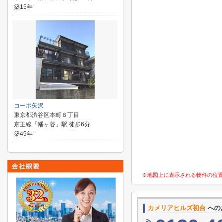
築15年
コーポ矢沢
東京都渋谷区本町６丁目
京王線「幡ヶ谷」駅 徒歩6分
築49年
※地図上に表示される物件の位
カメリアヒルズ初台
への