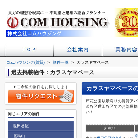
コムハウジング(賃貸)
>
物件一覧
店舗へのアクセス
会社概要
>
カラスヤマベース
初台の賃貸 不
賃貸経
学校
過去掲載物件：カラスヤマベース
▼ご希望の物件をお探しします
カラスヤマベース
芦花公園駅最寄りの賃貸アパ
渋谷区世田谷区でのお部屋探
い！
同じエリアの物件
世田谷区
所在地
北烏山