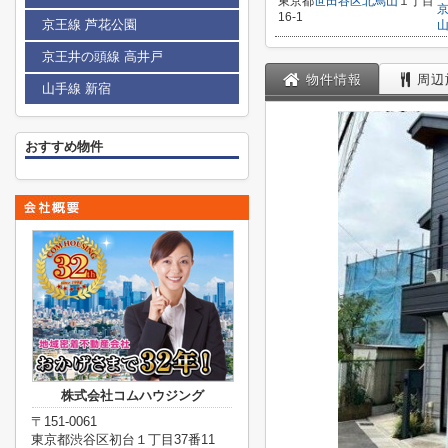
東京都
世田谷区
北烏山
１丁目
16-1
京王線 芦花公園
京王井の頭線 高井戸
物件情報
周辺
山手線 新宿
おすすめ物件
株式会社コムハウジング
〒151-0061
東京都渋谷区初台１丁目37番11