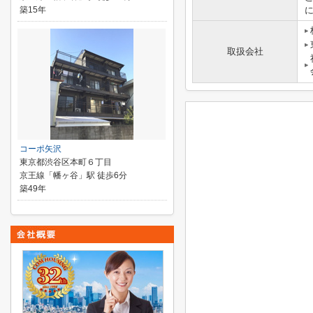
築15年
取扱会社
コーポ矢沢
東京都渋谷区本町６丁目
京王線「幡ヶ谷」駅 徒歩6分
築49年