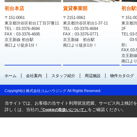
初台本店
賃貸事業部
初台駅
〒151-0061
〒2151-0061
〒151-0
東京都渋谷区初台1丁目37番11
東京都渋谷区初台1-37-11
東京都渋
TEL：03-3376-4694
TEL：03-3376-4694
2F
FAX：03-3376-4695
FAX：03-3376-0771
TEL:03-
京王新線 初台駅
京王新線 初台駅
03-
南口より徒歩1分！
南口より徒歩1分！
部）
FAX:03-
京王新線
南口より
ホーム
会社案内
スタッフ紹介
周辺施設
物件カタログ
Copyright(c) 株式会社コムハウジング All Rights Reserved.
当サイトでは、お客様の当サイト利用状況把握、サービス向上検討を目
詳しくは、当社の
をご確認ください。
「Cookieの取扱いについて」