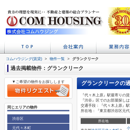
コムハウジング(賃貸)
>
物件一覧
店舗へのアクセス
会社概要
>
グランクリーク
初台の賃貸 不
賃貸経
学校
過去掲載物件：グランクリーク
▼ご希望の物件をお探しします
グランクリーク
の
『代々木上原』駅最寄りの賃
『渋谷』区でのお部屋探しは
交通手段：『代々木上原』駅
同じエリアの物件
所在地：『東京都渋谷区元代々
渋谷区
所在地
元代々木町