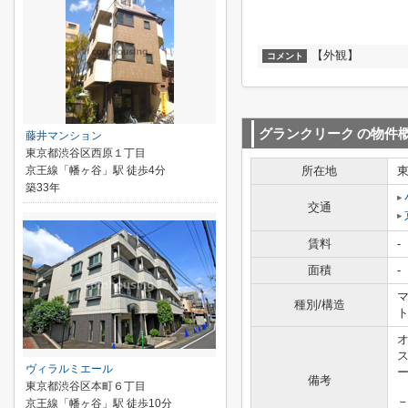
【外観】
コメント
グランクリーク
の物件
藤井マンション
東京都渋谷区西原１丁目
京王線「幡ヶ谷」駅 徒歩4分
所在地
築33年
交通
賃料
-
面積
-
マ
種別/構造
ヴィラルミエール
備考
東京都渋谷区本町６丁目
京王線「幡ヶ谷」駅 徒歩10分