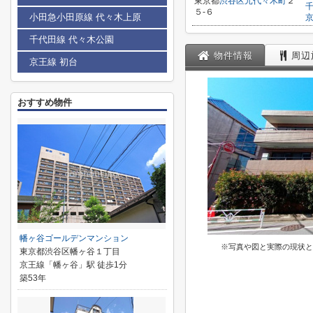
東京都
渋谷区
元代々木町
２
５-６
小田急小田原線 代々木上原
千代田線 代々木公園
物件情報
周辺
京王線 初台
おすすめ物件
幡ヶ谷ゴールデンマンション
※写真や図と実際の現状と
東京都渋谷区幡ヶ谷１丁目
京王線「幡ヶ谷」駅 徒歩1分
築53年