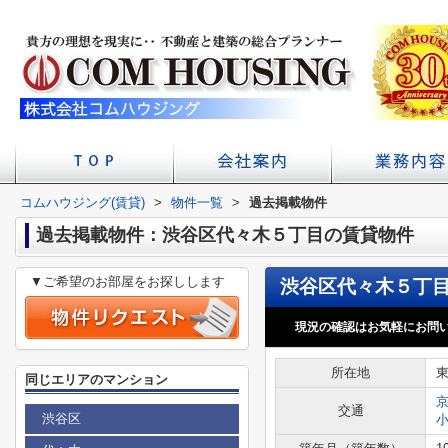
コムハウジング(賃貸)
>
物件一覧
店舗へのアクセス
会社概要
>
過去掲載物件
初台の賃貸 不
賃貸経
学校
過去掲載物件：渋谷区代々木５丁目の賃貸物件
▼ご希望のお部屋をお探しします
現況の確認はお気軽にお問
所在地
同じエリアのマンション
交通
渋谷区