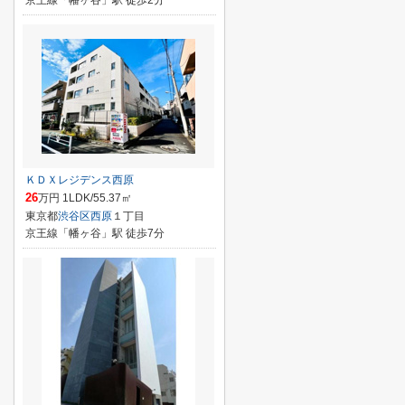
京王線「幡ヶ谷」駅 徒歩2分
ＫＤＸレジデンス西原
26
万円 1LDK/55.37㎡
東京都
渋谷区
西原
１丁目
京王線「幡ヶ谷」駅 徒歩7分