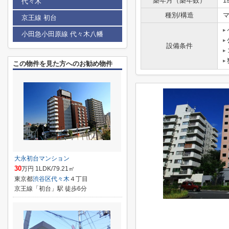
築年月（築年数）
1
代々木
種別/構造
京王線 初台
小田急小田原線 代々木八幡
設備条件
この物件を見た方へのお勧め物件
大永初台マンション
30
万円 1LDK/79.21㎡
東京都
渋谷区
代々木
４丁目
京王線「初台」駅 徒歩6分