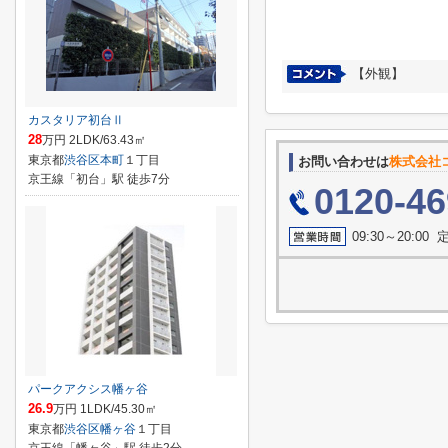
【外観】
カスタリア初台Ⅱ
28
万円 2LDK/63.43㎡
東京都
渋谷区
本町
１丁目
お問い合わせは
株式会社
京王線「初台」駅 徒歩7分
0120-46
09:30～20:0
パークアクシス幡ヶ谷
26.9
万円 1LDK/45.30㎡
東京都
渋谷区
幡ヶ谷
１丁目