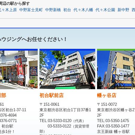
周辺の駅から探す
代々木上原
中野富士見町
中野新橋
初台
代々木八幡
代々木公園
新中野
ハウジングへお任せください！
業部
初台駅前店
幡ヶ谷店
61
〒151-0061
〒151-0072
初台1-37-11
東京都渋谷区初台1丁目37番1
東京都渋谷区幡ヶ谷2
376-4694
2F
2F
376-0771
TEL:03-5333-0120
TEL:03-5350-1475
（代表）
 初台駅
03-5333-0122
FAX:03-5350-1477
（賃貸管理
徒歩1分！
部）
京王新線 幡ヶ谷駅