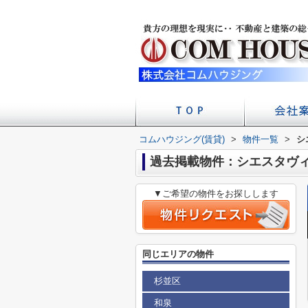
コムハウジング(賃貸)
>
物件一覧
店舗への
会社
>
シ
過去掲載物件：シエスタヴ
▼ご希望の物件をお探しします
同じエリアの物件
杉並区
和泉