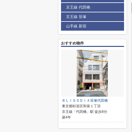
京王線 代田橋
京王線 笹塚
山手線 新宿
おすすめ物件
ＢＬＩＳＳＤＩＡ笹塚代田橋
東京都杉並区和泉１丁目
京王線「代田橋」駅 徒歩8分
築4年