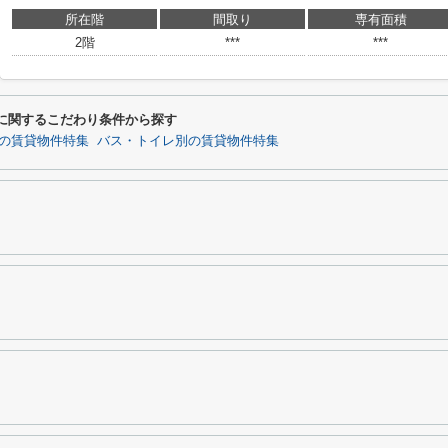
所在階
間取り
専有面積
2階
***
***
に関するこだわり条件から探す
の賃貸物件特集
バス・トイレ別の賃貸物件特集