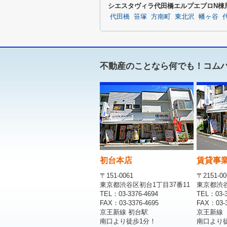
シエスタヴィラ代田橋エルプエブロN棟
代田橋
笹塚
方南町
東北沢
幡ヶ谷
不動産のことなら何でも！コム
初台本店
賃貸事
〒151-0061
〒2151-00
東京都渋谷区初台1丁目37番11
東京都渋谷区
TEL：03-3376-4694
TEL：03-3
FAX：03-3376-4695
FAX：03-3
京王新線 初台駅
京王新線
南口より徒歩1分！
南口より