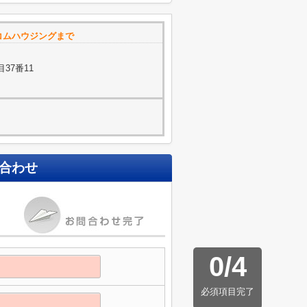
コムハウジングまで
37番11
合わせ
0
/
4
必須項目完了