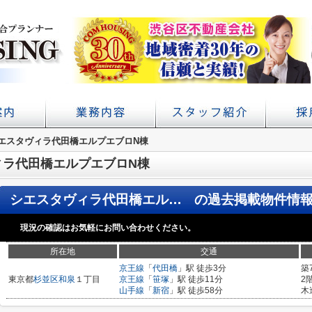
アクセス
概要
エスタヴィラ代田橋エルプエブロN棟
初台の賃貸 不動産売買ならコムハウジング
賃貸経営・管理業務サポート
学校提携・学生賃貸仲介
ィラ代田橋エルプエブロN棟
シエスタヴィラ代田橋エルプエブロN棟
の過去掲載物件情
現況の確認はお気軽にお問い合わせください。
所在地
交通
京王線
「
代田橋
」駅 徒歩3分
築
東京都
杉並区
和泉
１丁目
京王線
「
笹塚
」駅 徒歩11分
2
山手線
「
新宿
」駅 徒歩58分
木