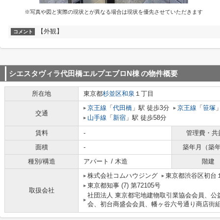
※写真や図と実際の現状とが異なる場合は現状を優先させていただきます
【外観】
コメント
シエスタヴィラ代田橋エルプエブロN棟
の物件概要
所在地
東京都
杉並区
和泉
１丁目
京王線
「
代田橋
」駅 徒歩3分
京王線
「
笹塚
交通
山手線
「
新宿
」駅 徒歩58分
賃料
-
管理費・共
面積
-
築年月（築
種別/構造
アパート / 木造
階建
株式会社コムハウジング
東京都渋谷区初台１
東京都知事 (7) 第72105号
取扱会社
社団法人 東京都宅地建物取引業協会会員、公
会、初台商盛会会員、幡ヶ谷六号通り商店街