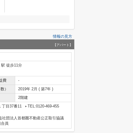
情報の見方
【アパート】
」駅 徒歩11分
益費
-
年数）
2019年 2月 ( 築7年 )
2階建
丁目37番11
TEL:0120-469-455
益社団法人首都圏不動産公正取引協議
組合員