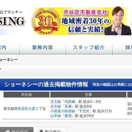
アクセス
概要
ョーネシー
初台の賃貸 不動産売買ならコムハウジング
賃貸経営・管理業務サポート
学校提携・学生賃貸仲介
ー
ショーネシー
の過去掲載物件情報
現況の確認はお気軽にお
所在地
交通
京王線
「
代田橋
」駅 徒歩5～6分
築
京王線
「
笹塚
」駅 徒歩9分
東京都
世田谷区
大原
１丁目
4
小田急小田原線
「
下北沢
」駅 徒歩17分
鉄
山手線
「
新宿
」駅 徒歩59分
物件情報
周辺施設