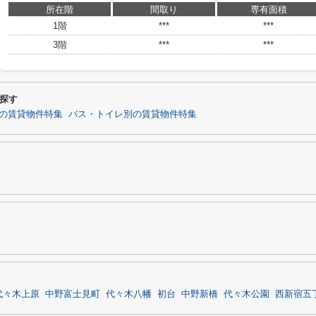
所在階
間取り
専有面積
1階
***
***
3階
***
***
探す
の賃貸物件特集
バス・トイレ別の賃貸物件特集
代々木上原
中野富士見町
代々木八幡
初台
中野新橋
代々木公園
西新宿五