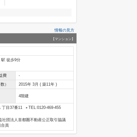
情報の見方
【マンション】
」駅 徒歩9分
益費
-
年数）
2015年 3月 ( 築11年 )
4階建
丁目37番11
TEL:0120-469-455
益社団法人首都圏不動産公正取引協議
組合員