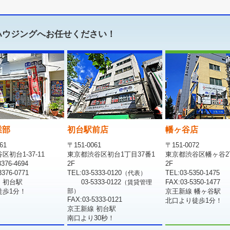
ハウジングへお任せください！
業部
初台駅前店
幡ヶ谷店
61
〒151-0061
〒151-0072
初台1-37-11
東京都渋谷区初台1丁目37番1
東京都渋谷区幡ヶ谷2
376-4694
2F
2F
376-0771
TEL:03-5333-0120
TEL:03-5350-1475
（代表）
 初台駅
03-5333-0122
FAX:03-5350-1477
（賃貸管理
徒歩1分！
部）
京王新線 幡ヶ谷駅
FAX:03-5333-0121
北口より徒歩1分！
京王新線 初台駅
南口より30秒！