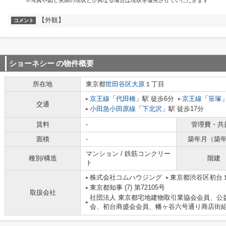
※写真や図と実際の現状とが異なる場合は現状を優先させていただきます
【外観】
コメント
ショーネシー
の物件概要
所在地
東京都
世田谷区
大原
１丁目
京王線
「
代田橋
」駅 徒歩6分
京王線
「
笹塚
交通
小田急小田原線
「
下北沢
」駅 徒歩17分
賃料
-
管理費・共
面積
-
築年月（築
マンション / 鉄筋コンクリー
種別/構造
階建
ト
株式会社コムハウジング
東京都渋谷区初台１
東京都知事 (7) 第72105号
取扱会社
社団法人 東京都宅地建物取引業協会会員、公
会、初台商盛会会員、幡ヶ谷六号通り商店街