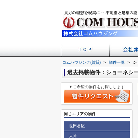
コムハウジング(賃貸)
>
物件一覧
店舗への
会社
>
シ
過去掲載物件：ショーネシ
▼ご希望の物件をお探しします
同じエリアの物件
世田谷区
大原