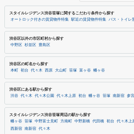
スタイルレジデンス渋谷笹塚に関するこだわり条件から探す
オートロック付きの賃貸物件特集
駅近の賃貸物件特集
バス・トイレ
渋谷区以外の市区町村から探す
中野区
杉並区
豊島区
渋谷区の町名から探す
本町
初台
代々木
西原
大山町
笹塚
富ヶ谷
幡ヶ谷
渋谷区にある駅から探す
渋谷
代々木
代々木公園
代々木上原
初台
幡ヶ谷
笹塚
南新宿
参
スタイルレジデンス渋谷笹塚周辺の駅から探す
幡ヶ谷
笹塚
中野富士見町
方南町
中野新橋
代田橋
初台
代々木上
西新宿
南新宿
代々木