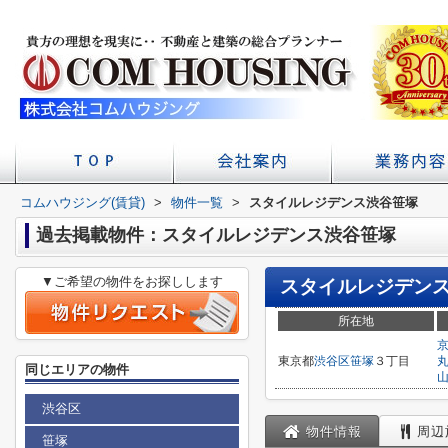
コムハウジング(賃貸)
>
物件一覧
店舗へのアクセス
会社概要
>
スタイルレジデンス渋谷笹塚
初台の賃貸 不
賃貸経
学校
過去掲載物件：スタイルレジデンス渋谷笹塚
▼ご希望の物件をお探しします
スタイルレジデン
所在地
東京都
渋谷区
笹塚
３丁目
同じエリアの物件
渋谷区
物件情報
周辺
笹塚