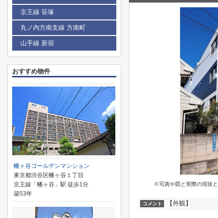
京王線 笹塚
丸ノ内方南支線 方南町
山手線 新宿
おすすめ物件
幡ヶ谷ゴールデンマンション
東京都渋谷区幡ヶ谷１丁目
京王線「幡ヶ谷」駅 徒歩1分
※写真や図と実際の現状と
築53年
【外観】
コメント