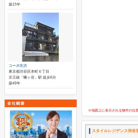
築15年
コーポ矢沢
東京都渋谷区本町６丁目
京王線「幡ヶ谷」駅 徒歩6分
築49年
※地図上に表示される物件の位
スタイルレジデンス渋谷