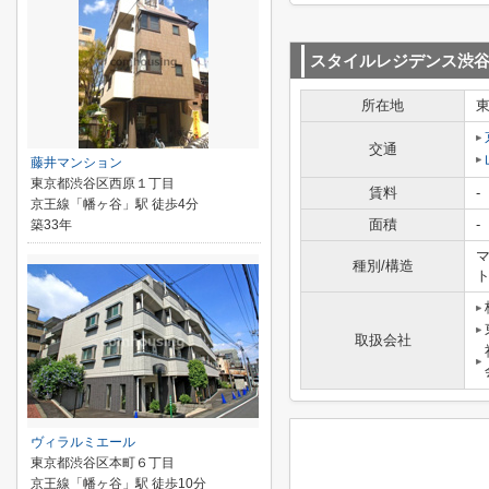
スタイルレジデンス渋
所在地
交通
藤井マンション
東京都渋谷区西原１丁目
賃料
-
京王線「幡ヶ谷」駅 徒歩4分
面積
-
築33年
マ
種別/構造
取扱会社
ヴィラルミエール
東京都渋谷区本町６丁目
京王線「幡ヶ谷」駅 徒歩10分