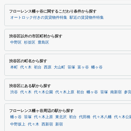
フローレンス幡ヶ谷に関するこだわり条件から探す
オートロック付きの賃貸物件特集
駅近の賃貸物件特集
渋谷区以外の市区町村から探す
中野区
杉並区
豊島区
渋谷区の町名から探す
本町
代々木
初台
西原
大山町
笹塚
富ヶ谷
幡ヶ谷
渋谷区にある駅から探す
渋谷
代々木
代々木公園
代々木上原
初台
幡ヶ谷
笹塚
南新宿
参
フローレンス幡ヶ谷周辺の駅から探す
幡ヶ谷
笹塚
代々木上原
東北沢
初台
代田橋
代々木八幡
代々木公
中野坂上
代々木
西新宿
新宿