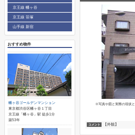
京王線 幡ヶ谷
京王線 笹塚
山手線 新宿
おすすめ物件
幡ヶ谷ゴールデンマンション
※写真や図と実際の現状と
東京都渋谷区幡ヶ谷１丁目
京王線「幡ヶ谷」駅 徒歩1分
築53年
【外観】
コメント