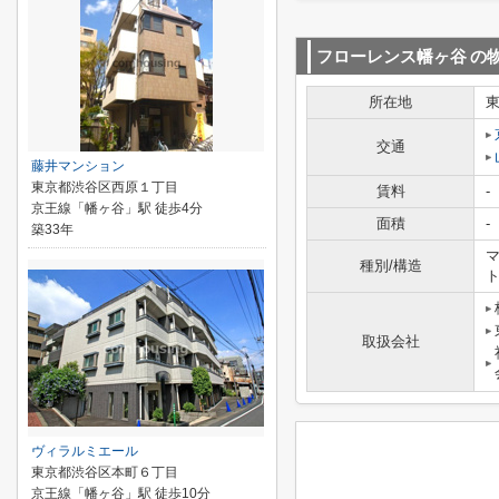
フローレンス幡ヶ谷
の
所在地
交通
藤井マンション
東京都渋谷区西原１丁目
賃料
-
京王線「幡ヶ谷」駅 徒歩4分
面積
-
築33年
マ
種別/構造
取扱会社
ヴィラルミエール
東京都渋谷区本町６丁目
京王線「幡ヶ谷」駅 徒歩10分