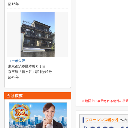
築15年
コーポ矢沢
東京都渋谷区本町６丁目
京王線「幡ヶ谷」駅 徒歩6分
築49年
※地図上に表示される物件の位
フローレンス幡ヶ谷
への