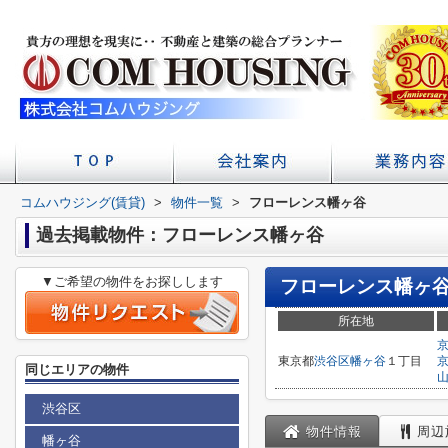
コムハウジング(賃貸)
>
物件一覧
店舗へのアクセス
会社概要
>
フローレンス幡ヶ谷
初台の賃貸 不
賃貸経
学校
過去掲載物件：フローレンス幡ヶ谷
▼ご希望の物件をお探しします
フローレンス幡ヶ
所在地
東京都
渋谷区
幡ヶ谷
１丁目
同じエリアの物件
渋谷区
物件情報
周辺
幡ヶ谷