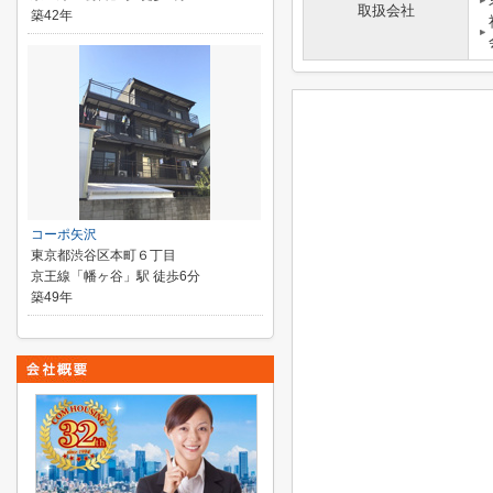
取扱会社
築42年
コーポ矢沢
東京都渋谷区本町６丁目
京王線「幡ヶ谷」駅 徒歩6分
築49年