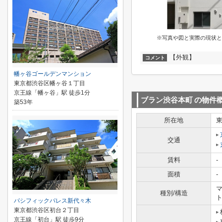
※写真や図と実際の現状と
【外観】
コメント
幡ヶ谷ゴールデンマンション
東京都渋谷区幡ヶ谷１丁目
京王線「幡ヶ谷」駅 徒歩1分
ブラン渋谷本町
の物件
築53年
所在地
交通
賃料
-
面積
-
マ
種別/構造
パシフィックパレス新代々木
東京都渋谷区初台２丁目
京王線「初台」駅 徒歩9分