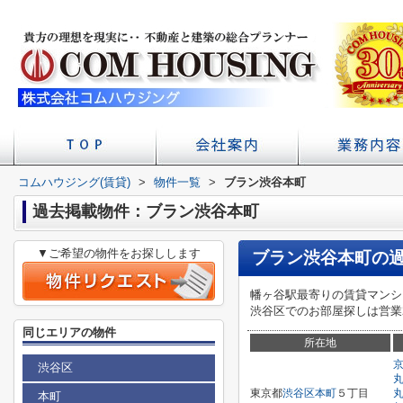
コムハウジング(賃貸)
>
物件一覧
店舗へのアクセス
会社概要
>
ブラン渋谷本町
初台の賃貸 不
賃貸経
学校
過去掲載物件：ブラン渋谷本町
▼ご希望の物件をお探しします
ブラン渋谷本町
の
幡ヶ谷駅最寄りの賃貸マンシ
渋谷区でのお部屋探しは営業
同じエリアの物件
所在地
渋谷区
東京都
渋谷区
本町
５丁目
本町