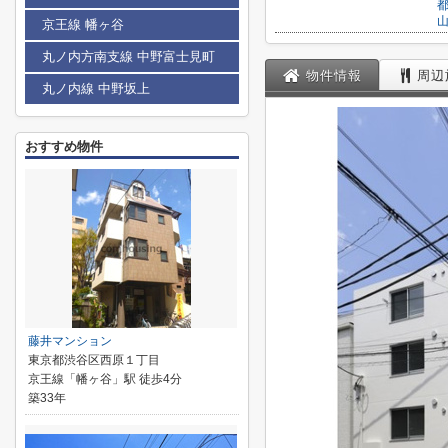
京王線 幡ヶ谷
丸ノ内方南支線 中野富士見町
物件情報
周辺
丸ノ内線 中野坂上
おすすめ物件
藤井マンション
東京都渋谷区西原１丁目
京王線「幡ヶ谷」駅 徒歩4分
築33年