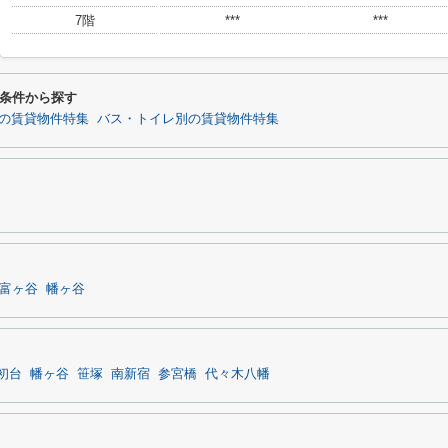
7階
***
***
条件から探す
の賃貸物件特集
バス・トイレ別の賃貸物件特集
富ヶ谷
幡ヶ谷
初台
幡ヶ谷
笹塚
南新宿
参宮橋
代々木八幡