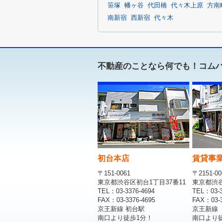
笹塚
幡ヶ谷
代田橋
代々木上原
方南
南新宿
西新宿
代々木
不動産のことなら何でも！コム
初台本店
賃貸事
〒151-0061
〒2151-00
東京都渋谷区初台1丁目37番11
東京都渋谷区
TEL：03-3376-4694
TEL：03-3
FAX：03-3376-4695
FAX：03-3
京王新線 初台駅
京王新線
南口より徒歩1分！
南口より