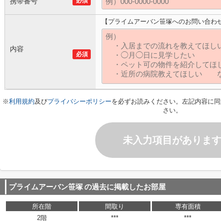
携帯番号
必須
【プライムアーバン笹塚へのお問い合わ
内容
必須
※
利用規約
及び
プライバシーポリシー
を必ずお読みください。左記内容に同
さい。
未入力項目がありま
プライムアーバン笹塚
の過去に掲載したお部屋
所在階
間取り
専有面積
2階
***
***