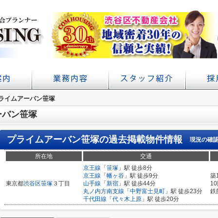
アクセス
概要
ライムアーバン笹塚
初台の賃貸 不動産売買ならコムハウジング
賃貸経営・管理業務サポート
学校提携・学生賃貸仲介
ーバン笹塚
プライムアーバン笹塚
の過去掲載物件情報
現況の確
所在地
交通
京王線
「
笹塚
」駅 徒歩8分
京王線
「
幡ヶ谷
」駅 徒歩9分
築
東京都
渋谷区
笹塚
３丁目
山手線
「
新宿
」駅 徒歩44分
1
丸ノ内方南支線
「
中野富士見町
」駅 徒歩23分
鉄
千代田線
「
代々木上原
」駅 徒歩20分