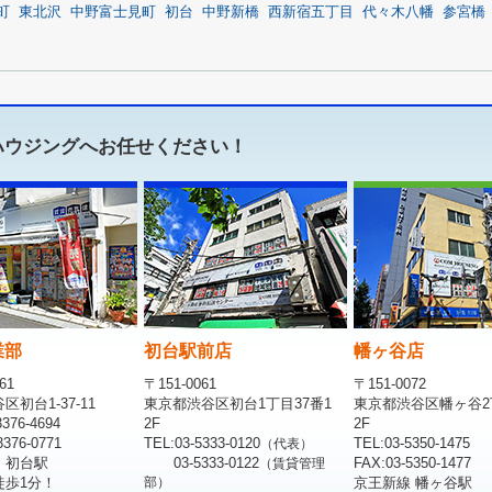
町
東北沢
中野富士見町
初台
中野新橋
西新宿五丁目
代々木八幡
参宮橋
ハウジングへお任せください！
業部
初台駅前店
幡ヶ谷店
61
〒151-0061
〒151-0072
初台1-37-11
東京都渋谷区初台1丁目37番1
東京都渋谷区幡ヶ谷2
376-4694
2F
2F
376-0771
TEL:03-5333-0120
TEL:03-5350-1475
（代表）
 初台駅
03-5333-0122
FAX:03-5350-1477
（賃貸管理
徒歩1分！
部）
京王新線 幡ヶ谷駅