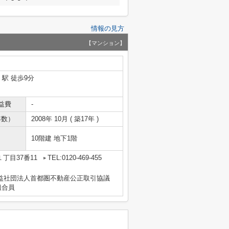
情報の見方
【マンション】
」駅 徒歩9分
益費
-
年数）
2008年 10月 ( 築17年 )
10階建 地下1階
丁目37番11
TEL:0120-469-455
益社団法人首都圏不動産公正取引協議
組合員