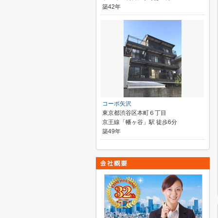
築42年
コーポ矢沢
東京都渋谷区本町６丁目
京王線「幡ヶ谷」駅 徒歩6分
築49年