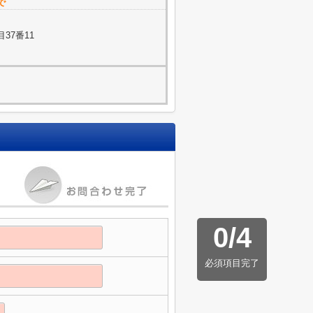
で
37番11
0
/
4
必須項目完了