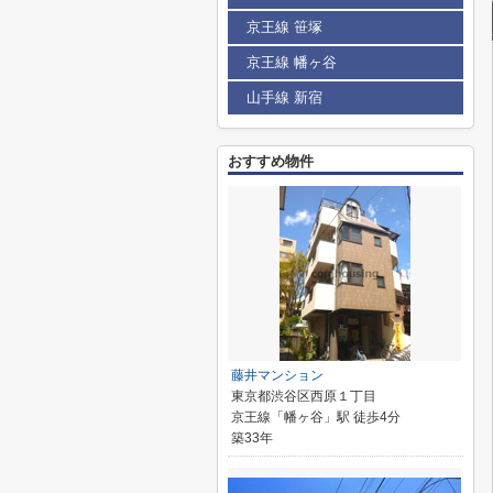
京王線 笹塚
京王線 幡ヶ谷
山手線 新宿
おすすめ物件
藤井マンション
東京都渋谷区西原１丁目
京王線「幡ヶ谷」駅 徒歩4分
築33年