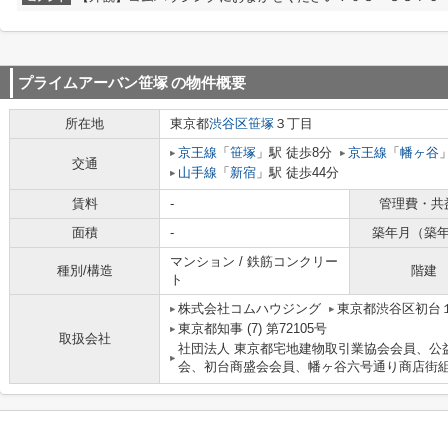
プライムアーバン笹塚
の物件概要
所在地
東京都
渋谷区
笹塚
３丁目
京王線
「
笹塚
」駅 徒歩8分
京王線
「
幡ヶ谷
交通
山手線
「
新宿
」駅 徒歩44分
賃料
-
管理費・共
面積
-
築年月（築
マンション / 鉄筋コンクリー
種別/構造
階建
ト
株式会社コムハウジング
東京都渋谷区初台１
東京都知事 (7) 第72105号
取扱会社
社団法人 東京都宅地建物取引業協会会員、公
会、初台商盛会会員、幡ヶ谷六号通り商店街