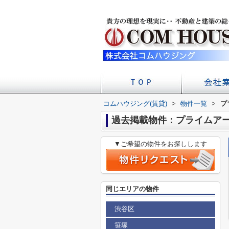
コムハウジング(賃貸)
>
物件一覧
店舗への
会社
>
プ
過去掲載物件：プライムア
▼ご希望の物件をお探しします
同じエリアの物件
渋谷区
笹塚