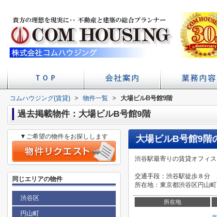
コムハウジング(賃貸)
>
物件一覧
店舗へのアクセス
会社概要
>
大場ビルB号館9階
初台の賃貸 不
賃貸経
学校
過去掲載物件：大場ビルB号館9階
▼ご希望の物件をお探しします
大場ビルB号館9階
渋谷駅最寄りの賃貸オフィス
交通手段：渋谷駅徒歩８分 
同じエリアの物件
所在地：東京都渋谷区円山町
渋谷区
所在地
円山町