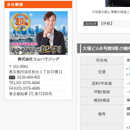
※写真や図と実際の現状と
【外観】
コメント
大場ビルB号館9階
の物
株式会社コムハウジング
所在地
〒151-0061
東京都渋谷区初台１丁目37番11
交通
0120-469-455
TEL/03-3376-4694
賃料/坪単価
- /
FAX/03-3376-4695
坪数/面積
- /
東京都知事 (7) 第72105号
種別/構造
事
備考