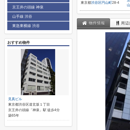
東京都
渋谷区
円山町
28-4
京王井の頭線 神泉
山手線 渋谷
物件情報
周辺
東急東横線 渋谷
おすすめ物件
見真ビル
東京都渋谷区道玄坂１丁目
京王井の頭線「神泉」駅 徒歩4分
築65年