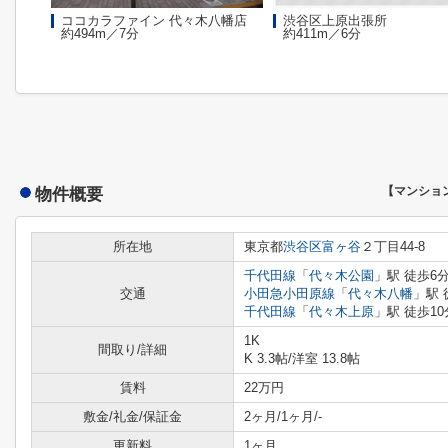
ココカラファイン 代々木八幡店
渋谷区上原出張所
約494m／7分
約411m／6分
物件概要
【マンショ
所在地
東京都
渋谷区
富ヶ谷
２丁目44-8
千代田線
「
代々木公園
」駅 徒歩6
交通
小田急小田原線
「
代々木八幡
」駅 
千代田線
「
代々木上原
」駅 徒歩10
1K
間取り/詳細
K 3.3帖
/
洋室 13.8帖
賃料
22万円
敷金/礼金/保証金
2ヶ月/1ヶ月/-
更新料
1ヶ月