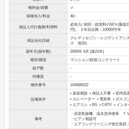
権利金/雑費
-/-
保険加入/料金
有/-
必加入/
初回：総賃料の50％(最低15
保証人代行義務/利用料
円)、 ２年目以降：10000円/年
クレディセゾン・レジデントアシ
保証会社詳細
ス 他3社
築年月(築年数)
2005年 4月 (築21年)
種別/構造
マンション/鉄筋コンクリート
総戸数
-
特優賃
-
物件番号
104990022
楽器相談
保証人不要
室内洗
エレベーター
電気有
ガスコ
設備条件
エアコン
BS
CATV
インタ
・浴室乾燥機 温水洗浄便座 Ｔ
備考
・ピアノ相談可
・エアコンクリーニング借主負担