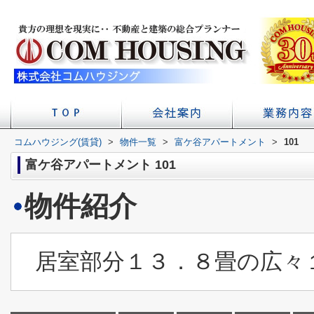
コムハウジング(賃貸)
>
物件一覧
店舗へのアクセス
会社概要
>
富ケ谷アパートメント
初台の賃貸 不
>
賃貸経
101
学校
富ケ谷アパートメント 101
物件紹介
居室部分１３．８畳の広々