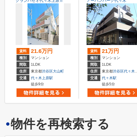
グランパセオ代々木上原Ⅱ
アーバンパーク代々木
21.6万円
21万円
賃料
賃料
種別
マンション
種別
マンション
間取
1LDK
間取
1LDK
住所
東京都
渋谷区
大山町
住所
東京都
渋谷区
代々木
交通
代々木上原駅
交通
代々木駅
徒歩9分
徒歩5分
物件を再検索する