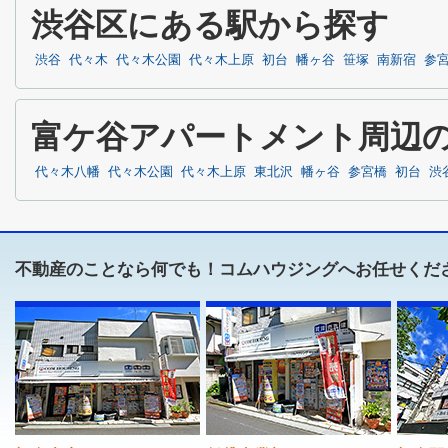
渋谷区にある駅から探す
渋谷
代々木
代々木公園
代々木上原
初台
幡ヶ谷
笹塚
南新宿
参
富ケ谷アパートメント周辺
代々木八幡
代々木公園
代々木上原
東北沢
幡ヶ谷
参宮橋
初台
渋
不動産のことなら何でも！コムハウジングへお任せくだ