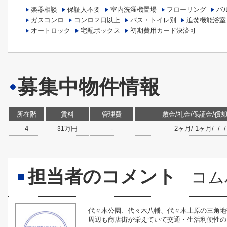
楽器相談
保証人不要
室内洗濯機置場
フローリング
バ
ガスコンロ
コンロ２口以上
バス・トイレ別
追焚機能浴室
オートロック
宅配ボックス
初期費用カード決済可
募集中物件情報
所在階
賃料
管理費
敷金/礼金/保証金/償却
4
万円
-
2ヶ月/ 1ヶ月/ -/ -/ 
31
担当者のコメント
コム
代々木公園、代々木八幡、代々木上原の三角地
周辺も商店街が栄えていて交通・生活利便性の