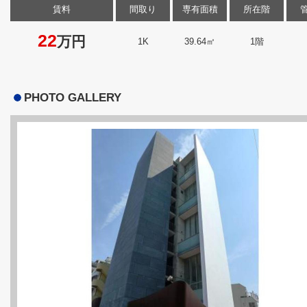
賃料
間取り
専有面積
所在階
22
万円
1K
39.64㎡
1階
PHOTO GALLERY