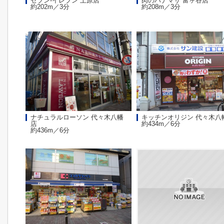
セブン‐イレブン 上原店
肉のハナマサ 富ヶ谷店
約202m／3分
約208m／3分
ナチュラルローソン 代々木八幡
キッチンオリジン 代々木八
店
約434m／6分
約436m／6分