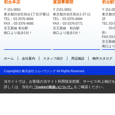
初台本店
賃貸事業部
初台駅
〒151-0061
〒2151-0061
〒151-0
東京都渋谷区初台1丁目37番11
東京都渋谷区初台1-37-11
東京都渋
TEL：03-3376-4694
TEL：03-3376-4694
2F
FAX：03-3376-4695
FAX：03-3376-0771
TEL:03-
京王新線 初台駅
京王新線 初台駅
03-
南口より徒歩1分！
南口より徒歩1分！
部）
FAX:03-
京王新線
南口より
ホーム
会社案内
スタッフ紹介
周辺施設
物件カタログ
Copyright(c) 株式会社コムハウジング All Rights Reserved.
当サイトでは、お客様の当サイト利用状況把握、サービス向上検討を目
詳しくは、当社の
をご確認ください。
「Cookieの取扱いについて」