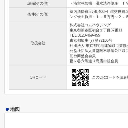
設備(その他)
・浴室乾燥機 温水洗浄便座 Ｔ
室内清掃費:5万9,400円 鍵交換費
条件(その他)
ング借主負担：１．５万円～２．
株式会社コムハウジング
東京都渋谷区初台１丁目37番11
TEL:0120-469-455
東京都知事 (7) 第72105号
取扱会社
社団法人 東京都宅地建物取引業協
公益社団法人首都圏不動産公正取
初台商盛会会員
幡ヶ谷六号通り商店街組合員
QRコード
このQRコードを読
地図