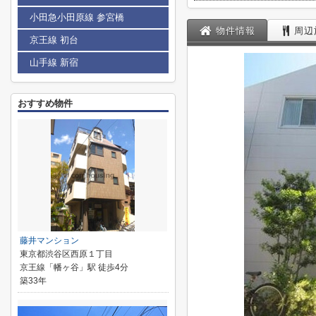
小田急小田原線 参宮橋
物件情報
周辺
京王線 初台
山手線 新宿
おすすめ物件
藤井マンション
東京都渋谷区西原１丁目
京王線「幡ヶ谷」駅 徒歩4分
築33年