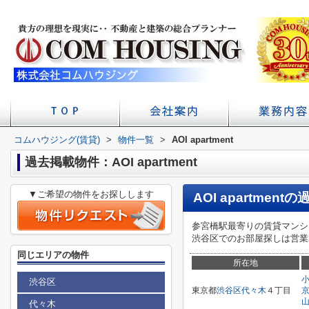
コムハウジング(賃貸)
>
物件一覧
店舗へのアクセス
会社概要
>
AOI apartment
初台の賃貸 不
賃貸経
学校
過去掲載物件：AOI apartment
▼ご希望の物件をお探しします
AOI apartment
の
参宮橋駅最寄りの賃貸マンション
渋谷区でのお部屋探しは営業
同じエリアの物件
所在地
渋谷区
東京都
渋谷区
代々木
４丁目
代々木