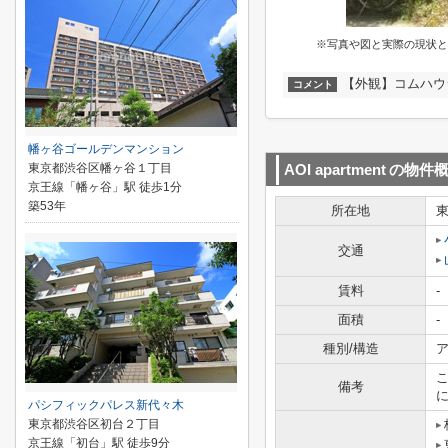
※写真や図と実際の現状と
【外観】コムハウ
コメント
幡ヶ谷ゴールデンマンション
東京都渋谷区幡ヶ谷１丁目
AOI apartment
の物件
京王線「幡ヶ谷」駅 徒歩1分
築53年
所在地
交通
賃料
-
面積
-
種別/構造
ア
備考
パシフィックパレス新代々木
東京都渋谷区初台２丁目
京王線「初台」駅 徒歩9分