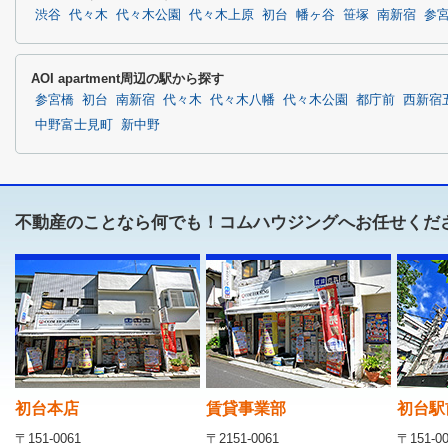
渋谷
代々木
代々木公園
代々木上原
初台
幡ヶ谷
笹塚
南新宿
参
AOI apartment周辺の駅から探す
参宮橋
初台
南新宿
代々木
代々木八幡
代々木公園
都庁前
西新宿
中野富士見町
新中野
不動産のことなら何でも！コムハウジングへお任せくだ
初台本店
賃貸事業部
初台駅
〒151-0061
〒2151-0061
〒151-0