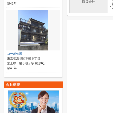
取扱会社
築42年
コーポ矢沢
東京都渋谷区本町６丁目
京王線「幡ヶ谷」駅 徒歩6分
築49年