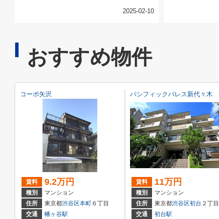
2025-02-10
おすすめ物件
コーポ矢沢
パシフィックパレス新代々木
9.2万円
11万円
賃料
賃料
種別
マンション
種別
マンション
住所
東京都
渋谷区
本町
６丁目
住所
東京都
渋谷区
初台
２丁目23
交通
幡ヶ谷駅
交通
初台駅