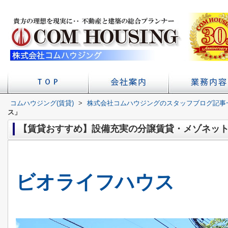
コムハウジング(賃貸)
>
株式会社コムハウジングのスタッフブログ記事
店舗へのアクセス
会社概要
初台の賃貸 不
賃貸経
学校
ス」
【賃貸おすすめ】設備充実の分譲賃貸・メゾネッ
ビオライフハウス