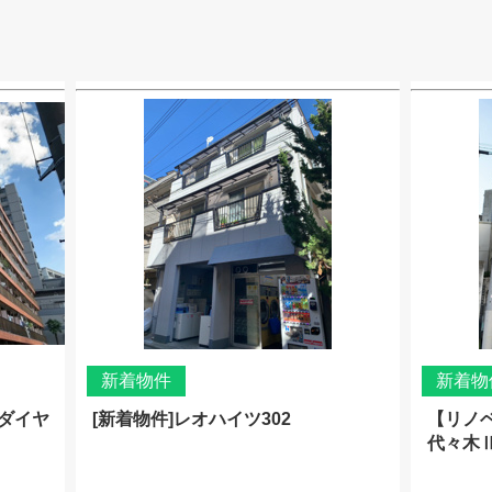
新着物件
新着物
塚ダイヤ
[新着物件]レオハイツ302
【リノ
代々木Ⅱ