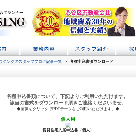
ウジングのスタッフブログ記事一覧
アクセス
概要
初台の賃貸 不動産売買ならコムハウジング
賃貸経営・管理業務サポート
学校提携・学生賃貸仲介
>
各種申込書ダウンロード
各種申込書類について、下記よりご利用いただけます。
該当の書式をダウンロード頂きご連絡くださいませ。
◆画像をクリックでPDFデータをご利用いただけます。
◆
個人用
賃貸住宅入居申込書
（個人）