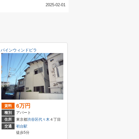
2025-02-01
パインウィンドビラ
6万円
賃料
種別
アパート
住所
東京都
渋谷区
代々木
４丁目
交通
初台駅
徒歩5分