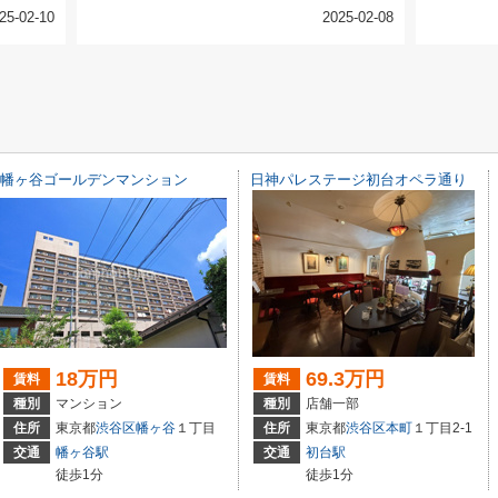
25-02-10
2025-02-08
幡ヶ谷ゴールデンマンション
日神パレステージ初台オペラ通り
18万円
69.3万円
賃料
賃料
種別
マンション
種別
店舗一部
住所
東京都
渋谷区
幡ヶ谷
１丁目
住所
東京都
渋谷区
本町
１丁目2-1
交通
幡ヶ谷駅
交通
初台駅
徒歩1分
徒歩1分