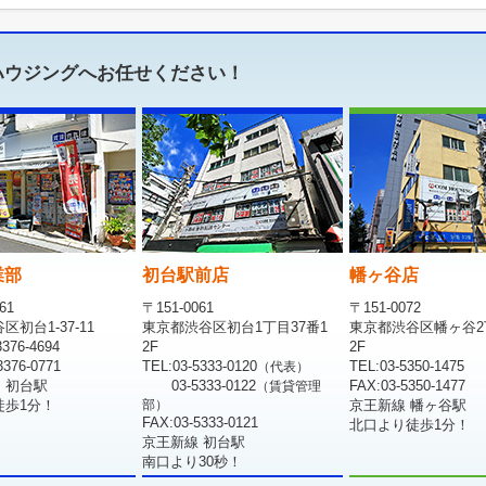
ハウジングへお任せください！
業部
初台駅前店
幡ヶ谷店
61
〒151-0061
〒151-0072
初台1-37-11
東京都渋谷区初台1丁目37番1
東京都渋谷区幡ヶ谷2
376-4694
2F
2F
376-0771
TEL:03-5333-0120
TEL:03-5350-1475
（代表）
 初台駅
03-5333-0122
FAX:03-5350-1477
（賃貸管理
徒歩1分！
部）
京王新線 幡ヶ谷駅
FAX:03-5333-0121
北口より徒歩1分！
京王新線 初台駅
南口より30秒！