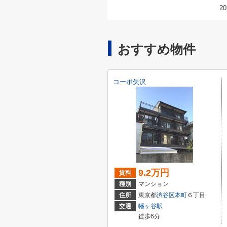
20
おすすめ物件
コーポ矢沢
9.2万円
賃料
種別
マンション
住所
東京都
渋谷区
本町
６丁目
交通
幡ヶ谷駅
徒歩6分