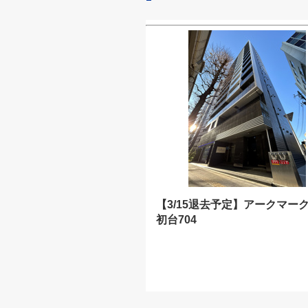
【3/15退去予定】アークマー
初台704