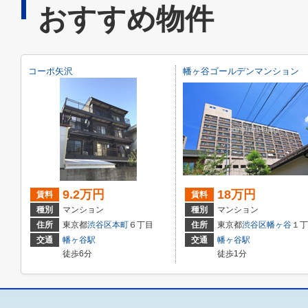
おすすめ物件
コーポ矢沢
幡ヶ谷ゴールデンマンション
9.2万円
18万円
賃料
賃料
種別
マンション
種別
マンション
住所
東京都
渋谷区
本町
６丁目
住所
東京都
渋谷区
幡ヶ谷
１丁
交通
幡ヶ谷駅
交通
幡ヶ谷駅
徒歩6分
徒歩1分