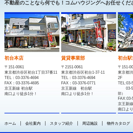
不動産のことなら何でも！コムハウジングへお任せくだ
初台本店
賃貸事業部
初台駅
〒151-0061
〒2151-0061
〒151-0
東京都渋谷区初台1丁目37番11
東京都渋谷区初台1-37-11
東京都渋
TEL：03-3376-4694
TEL：03-3376-4694
2F
FAX：03-3376-4695
FAX：03-3376-0771
TEL:03-
京王新線 初台駅
京王新線 初台駅
03-
南口より徒歩1分！
南口より徒歩1分！
部）
FAX:03-
京王新線
南口より
ホーム
会社案内
スタッフ紹介
周辺施設
物件カタログ