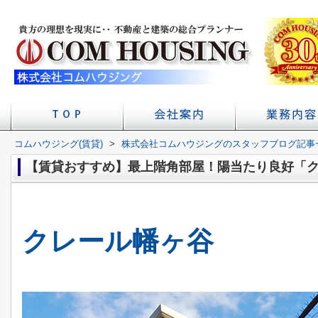
コムハウジング(賃貸)
>
株式会社コムハウジングのスタッフブログ記事
店舗へのアクセス
会社概要
初台の賃貸 不
賃貸経
学校
【賃貸おすすめ】最上階角部屋！陽当たり良好「
クレール幡ヶ谷