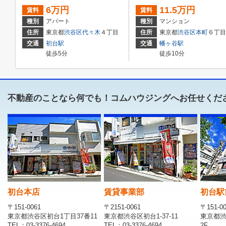
6万円
11.5万円
賃料
賃料
種別
アパート
種別
マンション
住所
東京都
渋谷区
代々木
４丁目
住所
東京都
渋谷区
本町
６丁目
交通
初台駅
交通
幡ヶ谷駅
徒歩5分
徒歩10分
不動産のことなら何でも！コムハウジングへお任せくだ
初台本店
賃貸事業部
初台駅
〒151-0061
〒2151-0061
〒151-0
東京都渋谷区初台1丁目37番11
東京都渋谷区初台1-37-11
東京都渋
TEL：03-3376-4694
TEL：03-3376-4694
2F