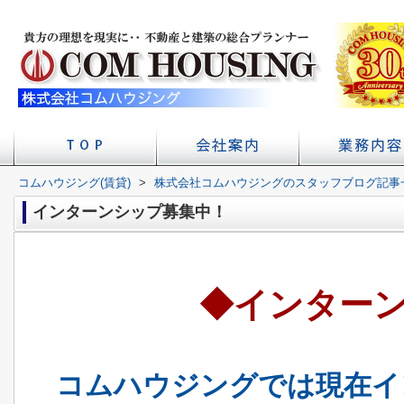
コムハウジング(賃貸)
>
株式会社コムハウジングのスタッフブログ記事
店舗へのアクセス
会社概要
初台の賃貸 不
賃貸経
学校
インターンシップ募集中！
◆インター
コムハウジングでは現在イ