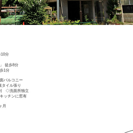
10分
」 徒歩8分
歩1分
面バルコニー
観タイル張り
レ別
◇
洗面所独立
キッチンに窓有
ヶ月