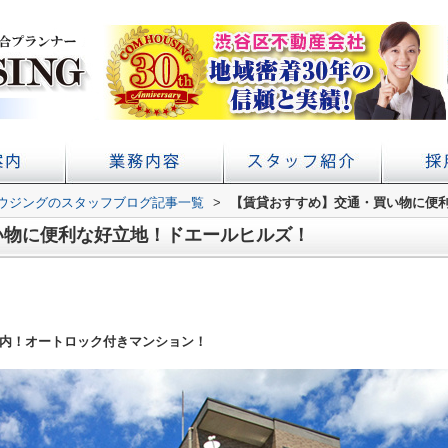
ウジングのスタッフブログ記事一覧
アクセス
概要
初台の賃貸 不動産売買ならコムハウジング
賃貸経営・管理業務サポート
学校提携・学生賃貸仲介
>
【賃貸おすすめ】交通・買い物に便
い物に便利な好立地！ドエールヒルズ！
内！オートロック付きマンション！