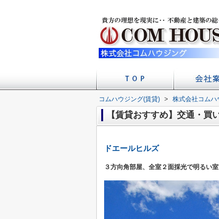
コムハウジング(賃貸)
>
株式会社コムハ
店舗への
会社
【賃貸おすすめ】交通・買
ドエールヒルズ
３方向角部屋、全室２面採光で明るい室