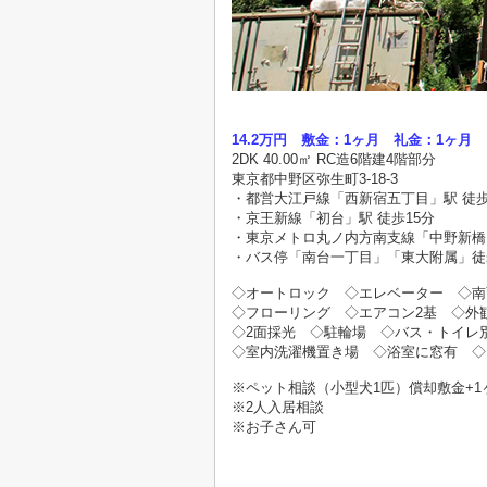
14.2万円 敷金：1ヶ月 礼金：1ヶ月
2DK 40.00㎡ RC造6階建4階部分
東京都中野区弥生町3-18-3
・都営大江戸線「西新宿五丁目」駅 徒歩
・京王新線「初台」駅 徒歩15分
・東京メトロ丸ノ内方南支線「中野新橋
・バス停「南台一丁目」「東大附属」徒
◇オートロック
◇
エレベーター
◇
南
◇
フローリング
◇
エアコン2基
◇
外
◇
2面採光
◇
駐輪場
◇
バス・トイ
◇
室内洗濯機置き場
◇
浴室に窓有
◇
※ペット相談（小型犬1匹）償却敷金+1
※2人入居相談
※お子さん可