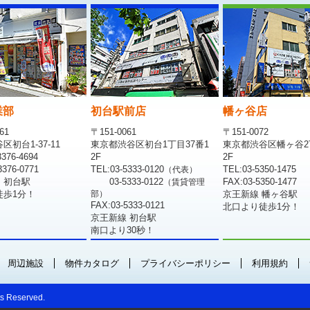
業部
初台駅前店
幡ヶ谷店
61
〒151-0061
〒151-0072
初台1-37-11
東京都渋谷区初台1丁目37番1
東京都渋谷区幡ヶ谷2
376-4694
2F
2F
376-0771
TEL:03-5333-0120
TEL:03-5350-1475
（代表）
 初台駅
03-5333-0122
FAX:03-5350-1477
（賃貸管理
徒歩1分！
部）
京王新線 幡ヶ谷駅
FAX:03-5333-0121
北口より徒歩1分！
京王新線 初台駅
南口より30秒！
周辺施設
物件カタログ
プライバシーポリシー
利用規約
 Reserved.