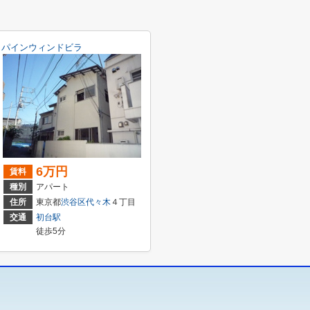
パインウィンドビラ
6万円
賃料
種別
アパート
住所
東京都
渋谷区
代々木
４丁目
交通
初台駅
徒歩5分