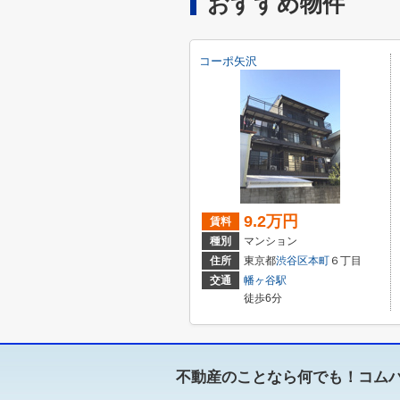
おすすめ物件
コーポ矢沢
9.2万円
賃料
種別
マンション
住所
東京都
渋谷区
本町
６丁目
交通
幡ヶ谷駅
徒歩6分
不動産のことなら何でも！コム