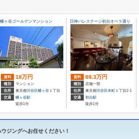
幡ヶ谷ゴールデンマンション
日神パレステージ初台オペラ通り
18万円
69.3万円
賃料
賃料
種別
マンション
種別
店舗一部
住所
東京都
渋谷区
幡ヶ谷
１丁目
住所
東京都
渋谷区
本町
１丁目2-1
交通
幡ヶ谷駅
交通
初台駅
徒歩1分
徒歩1分
ハウジングへお任せください！