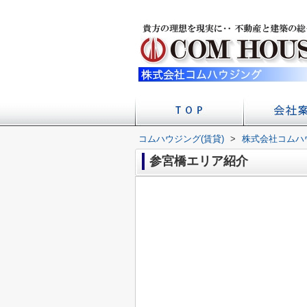
コムハウジング(賃貸)
>
株式会社コムハ
店舗への
会社
参宮橋エリア紹介