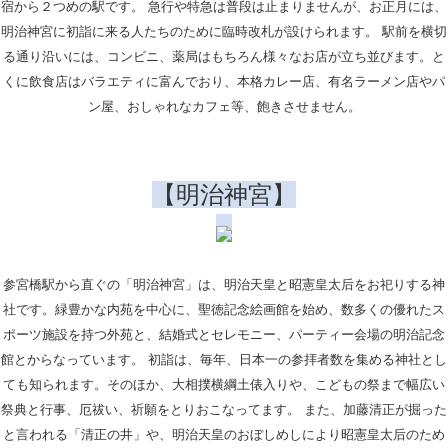
宿から２つめの駅です。 急行や特急は普段は止まりませんが、お正月には、
明治神宮に初詣に来る人たちのために臨時改札が設けられます。 駅前を横切
る通り沿いには、コンビニ、薬局はもちろん様々なお店が立ち並びます。と
くに飲食店はバラエティに富んでおり、本格カレー店、有名ラーメン店やパ
ン屋、おしゃれなカフェ等、飽きさせません。
【明治神宮】
参宮橋駅から直ぐの「明治神宮」は、明治天皇と昭憲皇太后をお祀りする神
社です。緑豊かな内苑を中心に、聖徳記念絵画館を始め、数多くの優れたス
ポーツ施設を持つ外苑と、結婚式とセレモニー、パーティー会場の明治記念
館とからなっています。 初詣は、毎年、日本一の参拝者数を集める神社とし
ても知られます。そのほか、大相撲横綱土俵入りや、こどもの祭まで幅広い
祭典と行事、厄祓い、祈願をとりおこなってます。 また、加藤清正が掘った
と言われる「清正の井」や、明治天皇のおぼしめしにより昭憲皇太后のため