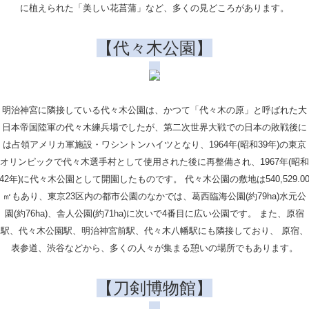
に植えられた「美しい花菖蒲」など、多くの見どころがあります。
【代々木公園】
明治神宮に隣接している代々木公園は、かつて「代々木の原」と呼ばれた大
日本帝国陸軍の代々木練兵場でしたが、第二次世界大戦での日本の敗戦後に
は占領アメリカ軍施設・ワシントンハイツとなり、1964年(昭和39年)の東京
オリンピックで代々木選手村として使用された後に再整備され、1967年(昭和
42年)に代々木公園として開園したものです。 代々木公園の敷地は540,529.0
㎡もあり、東京23区内の都市公園のなかでは、葛西臨海公園(約79ha)水元公
園(約76ha)、舎人公園(約71ha)に次いで4番目に広い公園です。 また、原宿
駅、代々木公園駅、明治神宮前駅、代々木八幡駅にも隣接しており、 原宿、
表参道、渋谷などから、多くの人々が集まる憩いの場所でもあります。
【刀剣博物館】