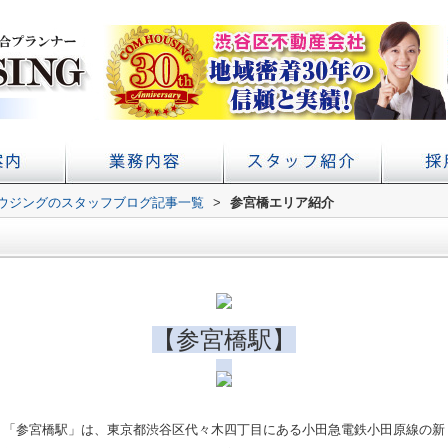
ウジングのスタッフブログ記事一覧
アクセス
概要
初台の賃貸 不動産売買ならコムハウジング
賃貸経営・管理業務サポート
学校提携・学生賃貸仲介
>
参宮橋エリア紹介
【参宮橋駅】
「参宮橋駅」は、東京都渋谷区代々木四丁目にある小田急電鉄小田原線の新