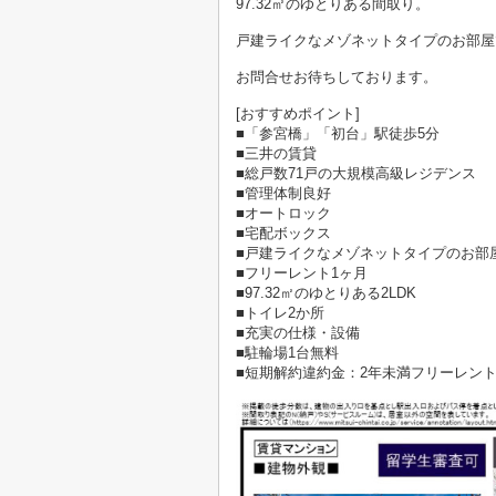
97.32㎡のゆとりある間取り。
戸建ライクなメゾネットタイプのお部屋
お問合せお待ちしております。
[おすすめポイント]
■「参宮橋」「初台」駅徒歩5分
■三井の賃貸
■総戸数71戸の大規模高級レジデンス
■管理体制良好
■オートロック
■宅配ボックス
■戸建ライクなメゾネットタイプのお部
■フリーレント1ヶ月
■97.32㎡のゆとりある2LDK
■トイレ2か所
■充実の仕様・設備
■駐輪場1台無料
■短期解約違約金：2年未満フリーレン