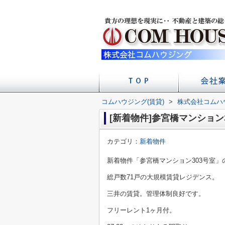
コムハウジング(賃貸)
>
株式会社コムハ
店舗への
会社
[新着物件]参宮橋マンション
カテゴリ：
新着物件
新着物件「参宮橋マンション303号室
総戸数71戸の大規模賃貸レジデンス。
三井の賃貸。管理体制良好です。
フリーレント1ヶ月付。