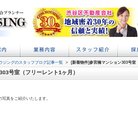
ウジングのスタッフブログ記事一覧
アクセス
概要
初台の賃貸 不動産売買ならコムハウジング
賃貸経営・管理業務サポート
学校提携・学生賃貸仲介
>
[新着物件]参宮橋マンション303号
303号室（フリーレント1ヶ月）
」の写真をご紹介いたします。