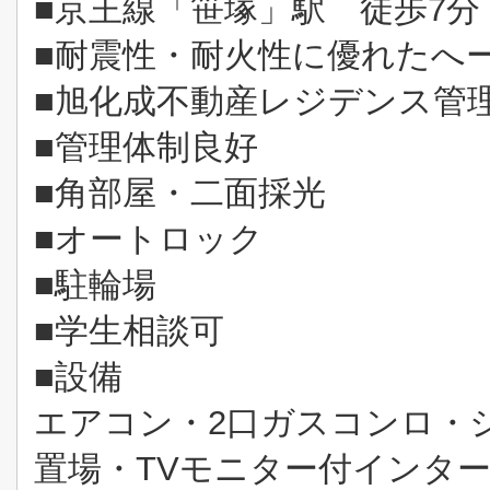
■京王線「笹塚」駅 徒歩7分
■耐震性・耐火性に優れたへ
■旭化成不動産レジデンス管
■管理体制良好
■角部屋・二面採光
■オートロック
■駐輪場
■学生相談可
■設備
エアコン・2口ガスコンロ・
置場・TVモニター付インター