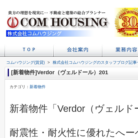
コムハウジング(賃貸)
>
株式会社コムハウジングのスタッフブログ記事
店舗へのアクセス
会社概要
初台の賃貸 不
賃貸経
学校
[新着物件]Verdor（ヴェルドール）201
カテゴリ：
新着物件
新着物件「Verdor（ヴェル
耐震性・耐火性に優れたへー