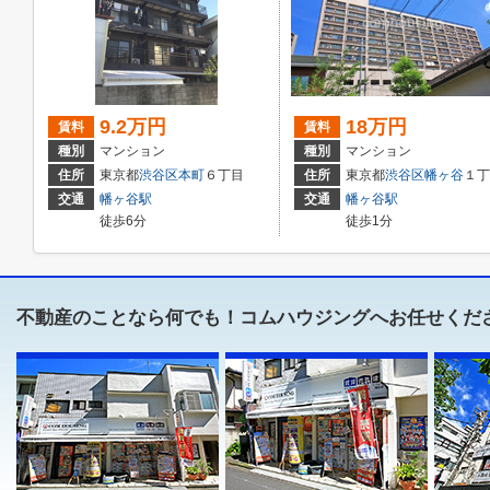
9.2万円
18万円
賃料
賃料
種別
マンション
種別
マンション
住所
東京都
渋谷区
本町
６丁目
住所
東京都
渋谷区
幡ヶ谷
１丁
交通
幡ヶ谷駅
交通
幡ヶ谷駅
徒歩6分
徒歩1分
不動産のことなら何でも！コムハウジングへお任せくだ