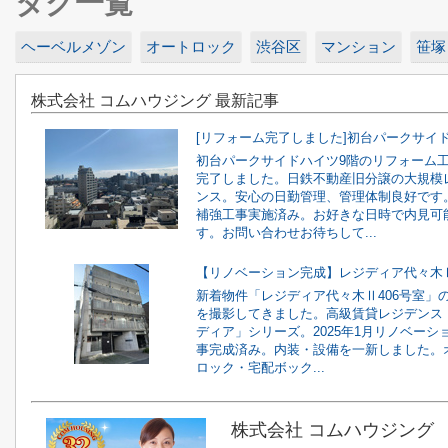
タグ一覧
ヘーベルメゾン
オートロック
渋谷区
マンション
笹塚
株式会社 コムハウジング 最新記事
初台パークサイドハイツ9階のリフォーム
完了しました。日鉄不動産旧分譲の大規模
ンス。安心の日勤管理、管理体制良好です
補強工事実施済み。お好きな日時で内見可
す。お問い合わせお待ちして...
新着物件「レジディア代々木Ⅱ406号室」
を撮影してきました。高級賃貸レジデンス
ディア」シリーズ。2025年1月リノベーシ
事完成済み。内装・設備を一新しました。
ロック・宅配ボック...
株式会社 コムハウジング