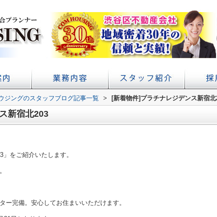
ウジングのスタッフブログ記事一覧
アクセス
概要
初台の賃貸 不動産売買ならコムハウジング
賃貸経営・管理業務サポート
学校提携・学生賃貸仲介
>
[新着物件]プラチナレジデンス新宿北2
ス新宿北203
03」をご紹介いたします。
。
ター完備。安心してお住まいいただけます。