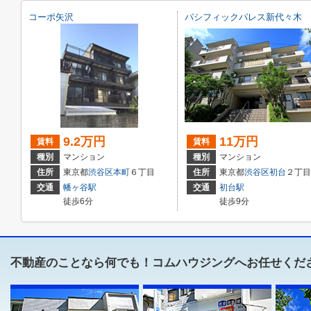
コーポ矢沢
パシフィックパレス新代々木
9.2万円
11万円
賃料
賃料
種別
マンション
種別
マンション
住所
東京都
渋谷区
本町
６丁目
住所
東京都
渋谷区
初台
２丁目23
交通
幡ヶ谷駅
交通
初台駅
徒歩6分
徒歩9分
不動産のことなら何でも！コムハウジングへお任せくだ