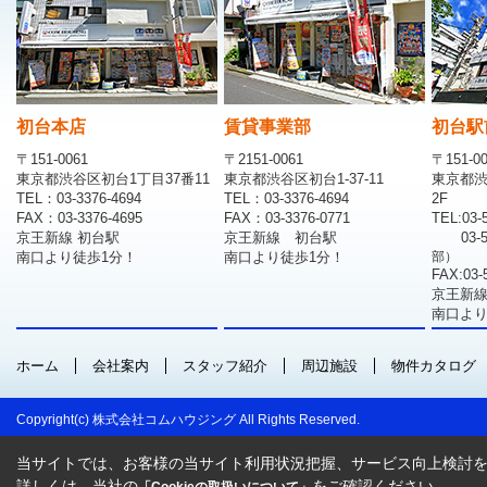
初台本店
賃貸事業部
初台駅
〒151-0061
〒2151-0061
〒151-0
東京都渋谷区初台1丁目37番11
東京都渋谷区初台1-37-11
東京都渋
TEL：03-3376-4694
TEL：03-3376-4694
2F
FAX：03-3376-4695
FAX：03-3376-0771
TEL:03-
京王新線 初台駅
京王新線 初台駅
03-
南口より徒歩1分！
南口より徒歩1分！
部）
FAX:03-
京王新線
南口より
ホーム
会社案内
スタッフ紹介
周辺施設
物件カタログ
Copyright(c) 株式会社コムハウジング All Rights Reserved.
当サイトでは、お客様の当サイト利用状況把握、サービス向上検討を目
詳しくは、当社の
をご確認ください。
「Cookieの取扱いについて」