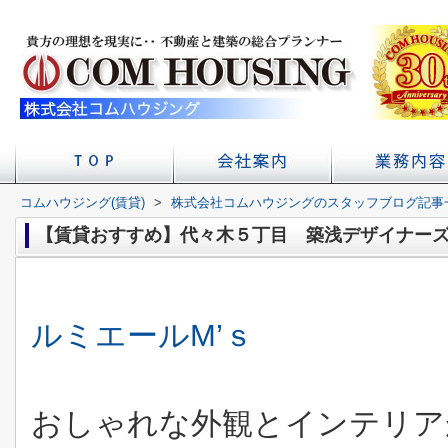
コムハウジング(賃貸)
>
株式会社コムハウジングのスタッフブログ記事
店舗へのアクセス
会社概要
初台の賃貸 不
賃貸経
学校
【賃貸おすすめ】代々木５丁目 築浅デザイナー
ルミエールM’ｓ
おしゃれな外観とインテリア