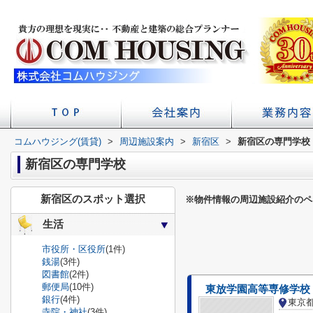
コムハウジング(賃貸)
>
周辺施設案内
店舗へのアクセス
会社概要
>
新宿区
>
新宿区の専門学校
初台の賃貸 不
賃貸経
学校
新宿区の専門学校
新宿区のスポット選択
※物件情報の周辺施設紹介のペ
生活
市役所・区役所
(1件)
銭湯
(3件)
図書館
(2件)
郵便局
(10件)
東放学園高等専修学校
銀行
(4件)
東京
寺院・神社
(3件)