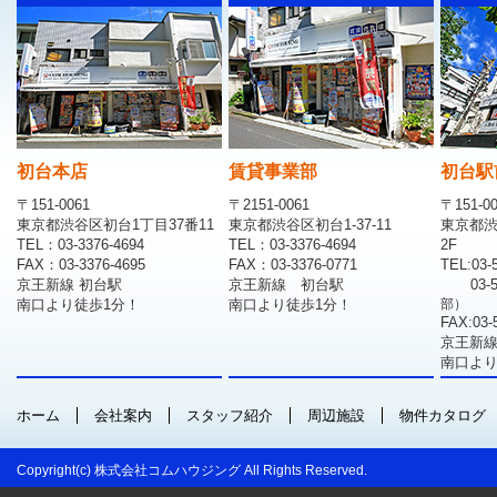
初台本店
賃貸事業部
初台駅
〒151-0061
〒2151-0061
〒151-0
東京都渋谷区初台1丁目37番11
東京都渋谷区初台1-37-11
東京都渋
TEL：03-3376-4694
TEL：03-3376-4694
2F
FAX：03-3376-4695
FAX：03-3376-0771
TEL:03-
京王新線 初台駅
京王新線 初台駅
03-
南口より徒歩1分！
南口より徒歩1分！
部）
FAX:03-
京王新線
南口より
ホーム
会社案内
スタッフ紹介
周辺施設
物件カタログ
Copyright(c) 株式会社コムハウジング All Rights Reserved.