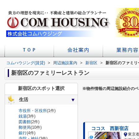
コムハウジング(賃貸)
>
周辺施設案内
店舗へのアクセス
会社概要
>
新宿区
>
新宿区のファミリ
初台の賃貸 不
賃貸経
学校
新宿区のファミリーレストラン
新宿区のスポット選択
※物件情報の周辺施設紹介のペ
生活
市役所・区役所
(1件)
銭湯
(3件)
図書館
(2件)
郵便局
(10件)
ココス 西新宿店
銀行
(4件)
東京
寺院・神社
(3件)