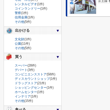
京王線 
レンタルビデオ
(1件)
コインランドリー
(1件)
警察
(1件)
信用金庫
(1件)
その他
(5件)
出かける
文化財
(1件)
公園
(11件)
その他
(5件)
買う
スーパー
(28件)
デパート
(3件)
コンビニエンスストア
(58件)
ディスカウントショップ
(1件)
ドラッグストア
(21件)
ショッピングセンター
(1件)
ホームセンター
(1件)
インテリア
(1件)
その他
(15件)
食べる