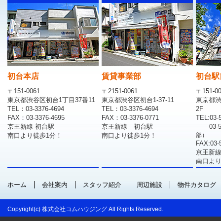
初台本店
賃貸事業部
初台駅
〒151-0061
〒2151-0061
〒151-0
東京都渋谷区初台1丁目37番11
東京都渋谷区初台1-37-11
東京都渋
TEL：03-3376-4694
TEL：03-3376-4694
2F
FAX：03-3376-4695
FAX：03-3376-0771
TEL:03-
京王新線 初台駅
京王新線 初台駅
03-
南口より徒歩1分！
南口より徒歩1分！
部）
FAX:03-
京王新線
南口より
ホーム
会社案内
スタッフ紹介
周辺施設
物件カタログ
Copyright(c) 株式会社コムハウジング All Rights Reserved.